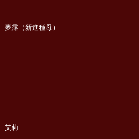
夢露（新進種母）
艾莉