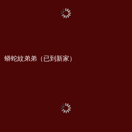
蟒蛇紋弟弟（已到新家）