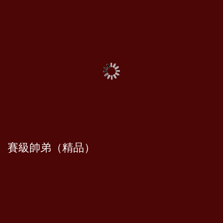
賽級帥弟（精品）