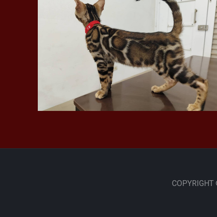
COPYRIGHT 