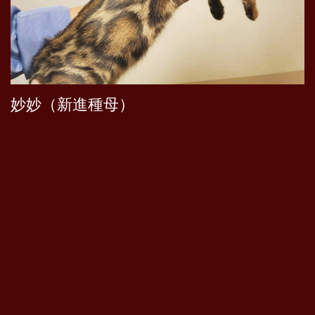
妙妙（新進種母）