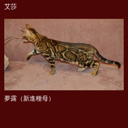
艾莎
夢露（新進種母）