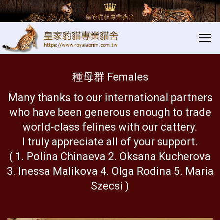
種母群 Females│xx
xx
種母群 Females
Many thanks to our international partners
who have been generous enough to trade
world-class felines with our cattery.
I truly appreciate all of your support.
( 1. Polina Chinaeva 2. Oksana Kucherova
3. Inessa Malikova 4. Olga Rodina 5. Maria
Szecsi )