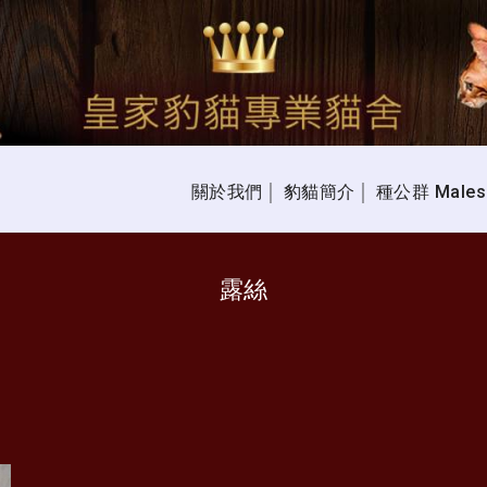
關於我們
豹貓簡介
種公群 Males
│
│
露絲