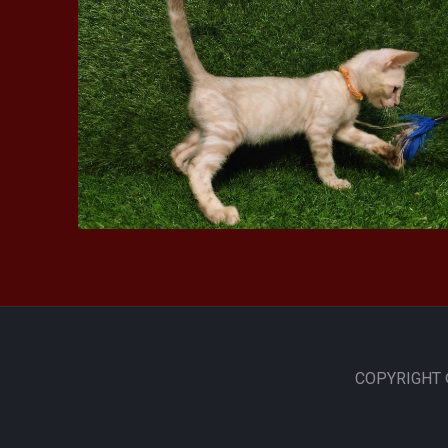
COPYRIGHT 