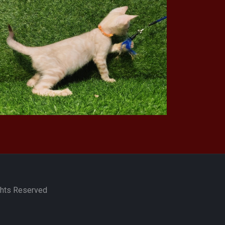
s Reserved