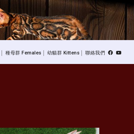
種母群 Females
幼貓群 Kittens
聯絡我們
│
│
│