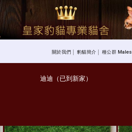
關於我們
豹貓簡介
種公群 Males
│
│
迪迪（已到新家）
 Kittens │xx