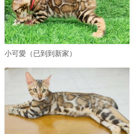
小可愛（已到到新家）