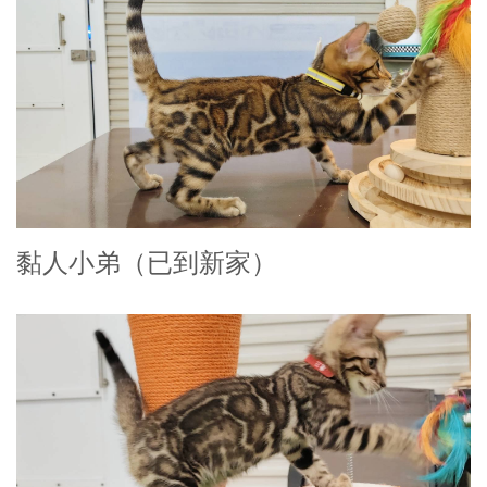
黏人小弟（已到新家）