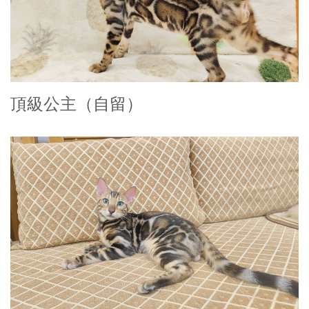
頂級公主（自留）