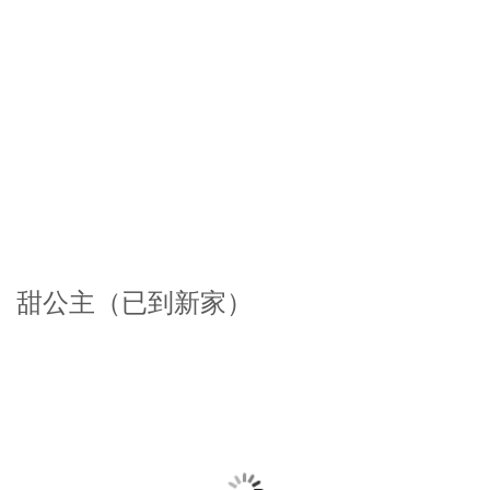
甜公主（已到新家）