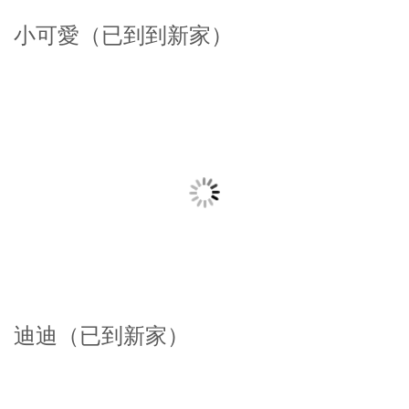
小可愛（已到到新家）
迪迪（已到新家）