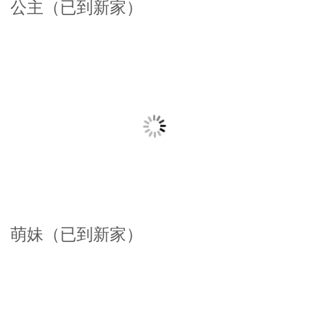
公主（已到新家）
萌妹（已到新家）