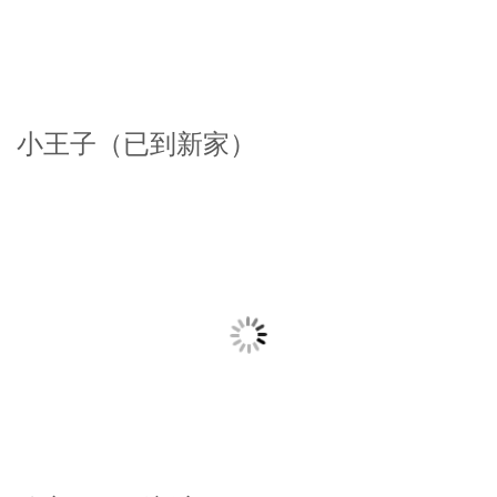
小王子（已到新家）