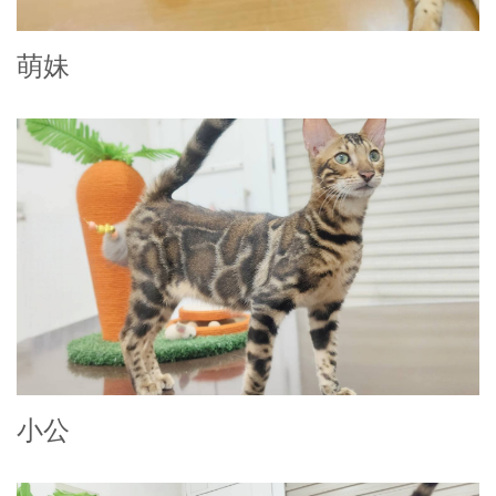
萌妹
小公