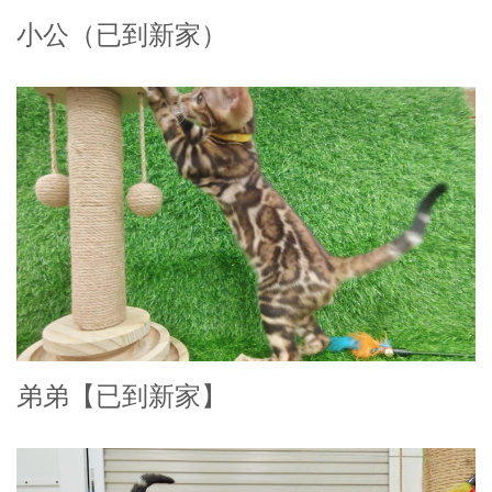
小公（已到新家）
弟弟【已到新家】