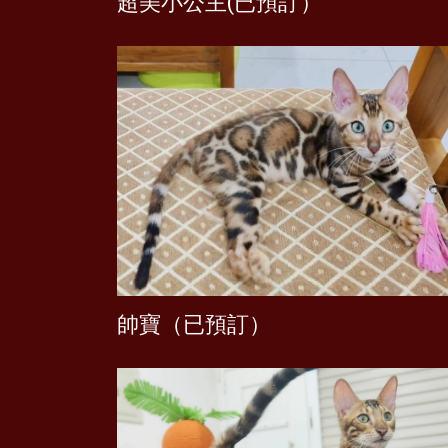
超美小公主(已預訂）
帥寶（已預訂）