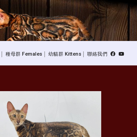
種母群 Females
幼貓群 Kittens
聯絡我們
│
│
│