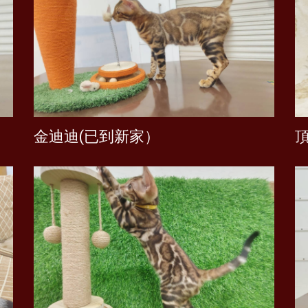
金迪迪(已到新家）