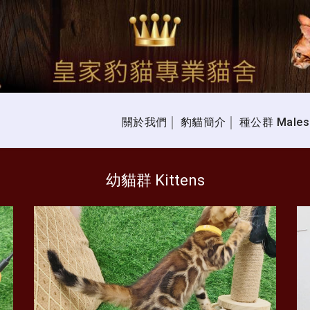
同意使用 Cookies。
【閱讀隱私權政策】
關於我們
豹貓簡介
種公群 Males
│
│
幼貓群 Kittens
 Kittens │xx