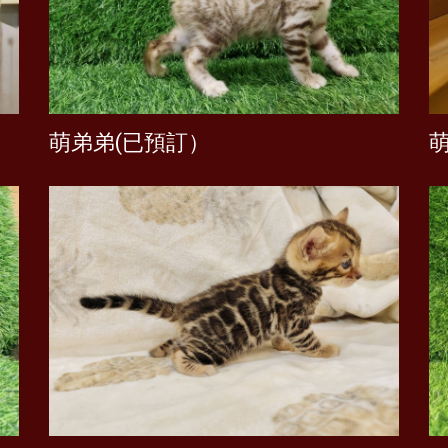
萌弟弟(已預訂）