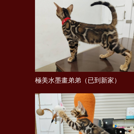
蟒蛇紋弟弟（已到新家）
極美水墨畫弟弟（已到新家）