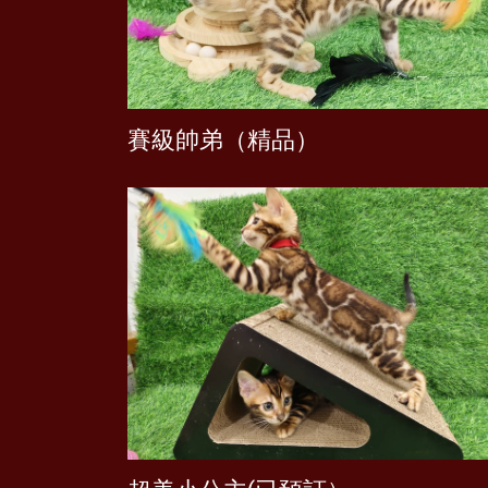
賽級帥弟（精品）