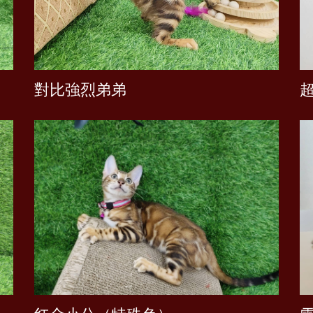
xx
對比強烈弟弟