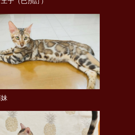
雪王子（已預訂）
萌妹