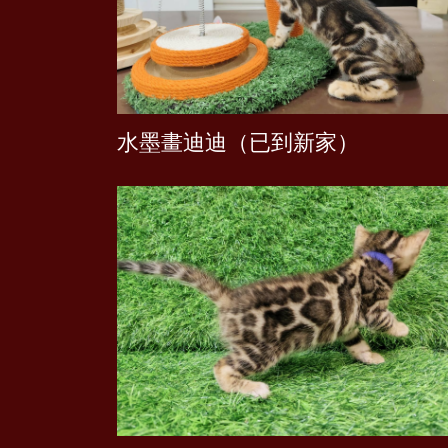
水墨畫迪迪（已到新家）